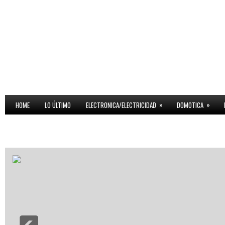
»
»
HOME
LO ÚLTIMO
ELECTRONICA/ELECTRICIDAD
DOMOTICA
DPWORLD
GILDAN1
GILDAN
INFOTEP
ZONA
TARDE
DP
CARDINAL